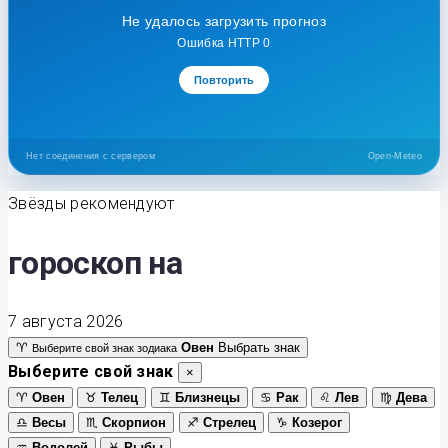
Не удалось загрузить прогноз
Ошибка HTTP 0
Повторить
Нет соединения с сервером
Open-Meteo
Звёзды рекомендуют
гороскоп на
7 августа 2026
♈
Овен
Выбрать знак
Выберите свой знак зодиака
Выберите свой знак
×
♈
Овен
♉
Телец
♊
Близнецы
♋
Рак
♌
Лев
♍
Дева
♎
Весы
♏
Скорпион
♐
Стрелец
♑
Козерог
♒
Водолей
♓
Рыбы