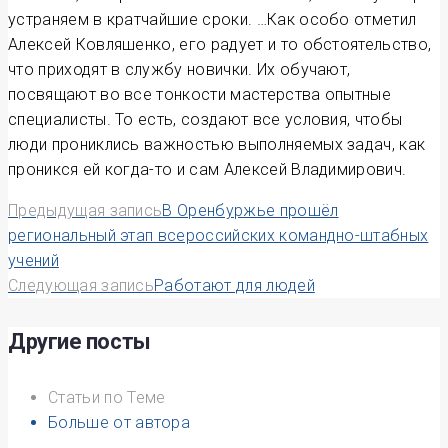
устраняем в кратчайшие сроки. …Как особо отметил
Алексей Ковляшенко, его радует и то обстоятельство,
что приходят в службу новички. Их обучают,
посвящают во все тонкости мастерства опытные
специалисты. То есть, создают все условия, чтобы
люди прониклись важностью выполняемых задач, как
проникся ей когда-то и сам Алексей Владимирович.
Навигация
Предыдущая запись
В Оренбуржье прошёл
региональный этап всероссийских командно-штабных
по
учений
Следующая запись
Работают для людей
записям
Другие посты
Статьи по Теме
Больше от автора