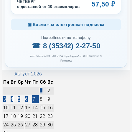
ЧЕТВЕРГ
57,50 ₽
с доставкой от 10 экземпляров
▣ Возможна электронная подписка
Подробности по телефону
☎ 8 (35342) 2-27-50
erid: 2Vfnxw6shB1 • АО «РИА „Оренбуржье“» • ИНН 5609207177
Реклама
Август 2026
Пн
Вт
Ср
Чт
Пт
Сб
Вс
1
2
3
4
5
6
7
8
9
10
11
12
13
14
15
16
17
18
19
20
21
22
23
24
25
26
27
28
29
30