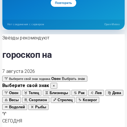
Повторить
Нет соединения с сервером
Open-Meteo
Звёзды рекомендуют
гороскоп на
7 августа 2026
♈
Овен
Выбрать знак
Выберите свой знак зодиака
Выберите свой знак
×
♈
Овен
♉
Телец
♊
Близнецы
♋
Рак
♌
Лев
♍
Дева
♎
Весы
♏
Скорпион
♐
Стрелец
♑
Козерог
♒
Водолей
♓
Рыбы
♈
СЕГОДНЯ