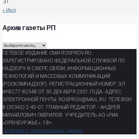
31
« Июл
Архив газеты РП
Архив
газеты
СЕТЕВОЕ ИЗДАНИЕ СМИ ROSPROV.RU.
РП
ЗАРЕГИСТРИРОВАНО ФЕДЕРАЛЬНОЙ СЛУЖБОЙ ПО
НАДЗОРУ В СФЕРЕ СВЯЗИ, ИНФОРМАЦИОННЫХ
ТЕХНОЛОГИЙ И МАССОВЫХ КОММУНИКАЦИЙ
(РОСКОМНАДЗОР). РЕГИСТРАЦИОННЫЙ НОМЕР: ЭЛ
№ФС77-82548 ОТ 30 ДЕКАБРЯ 2021 ГОДА. АДРЕС
ЭЛЕКТРОННОЙ ПОЧТЫ: ROSPROV@MAIL.RU. ТЕЛЕФОН:
8 (35342) 2-45-07. ГЛАВНЫЙ РЕДАКТОР - АНДРЕЙ
МИХАЙЛОВИЧ ГАВРИЛОВ. УЧРЕДИТЕЛЬ АО «РИА
«ОРЕНБУРЖЬЕ». 18+
Политика о персональных данных