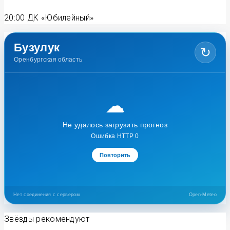
20:00
ДК «Юбилейный»
Бузулук
↻
Оренбургская область
☁
Не удалось загрузить прогноз
Ошибка HTTP 0
Повторить
Нет соединения с сервером
Open-Meteo
Звёзды рекомендуют