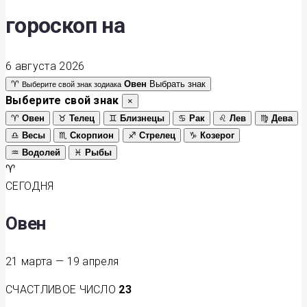
гороскоп на
6 августа 2026
♈
Овен
Выбрать знак
Выберите свой знак зодиака
Выберите свой знак
×
♈
Овен
♉
Телец
♊
Близнецы
♋
Рак
♌
Лев
♍
Дева
♎
Весы
♏
Скорпион
♐
Стрелец
♑
Козерог
♒
Водолей
♓
Рыбы
♈
СЕГОДНЯ
Овен
21 марта — 19 апреля
СЧАСТЛИВОЕ ЧИСЛО
23