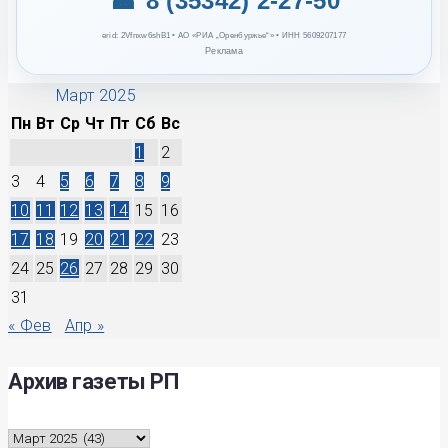
☎ 8 (35342) 2-27-50
erid: 2Vfnxw6shB1 • АО «РИА „Оренбуржье“» • ИНН 5609207177
Реклама
Март 2025
Пн
Вт
Ср
Чт
Пт
Сб
Вс
1
2
3
4
5
6
7
8
9
10
11
12
13
14
15
16
17
18
19
20
21
22
23
24
25
26
27
28
29
30
31
« Фев
Апр »
Архив газеты РП
Архив