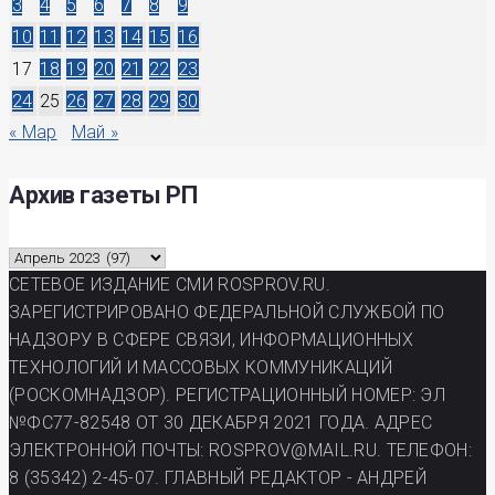
3
4
5
6
7
8
9
10
11
12
13
14
15
16
17
18
19
20
21
22
23
24
25
26
27
28
29
30
« Мар
Май »
Архив газеты РП
Архив
газеты
СЕТЕВОЕ ИЗДАНИЕ СМИ ROSPROV.RU.
РП
ЗАРЕГИСТРИРОВАНО ФЕДЕРАЛЬНОЙ СЛУЖБОЙ ПО
НАДЗОРУ В СФЕРЕ СВЯЗИ, ИНФОРМАЦИОННЫХ
ТЕХНОЛОГИЙ И МАССОВЫХ КОММУНИКАЦИЙ
(РОСКОМНАДЗОР). РЕГИСТРАЦИОННЫЙ НОМЕР: ЭЛ
№ФС77-82548 ОТ 30 ДЕКАБРЯ 2021 ГОДА. АДРЕС
ЭЛЕКТРОННОЙ ПОЧТЫ: ROSPROV@MAIL.RU. ТЕЛЕФОН:
8 (35342) 2-45-07. ГЛАВНЫЙ РЕДАКТОР - АНДРЕЙ