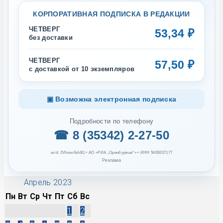
КОРПОРАТИВНАЯ ПОДПИСКА В РЕДАКЦИИ
ЧЕТВЕРГ
53,34 ₽
без доставки
ЧЕТВЕРГ
57,50 ₽
с доставкой от 10 экземпляров
▣ Возможна электронная подписка
Подробности по телефону
☎ 8 (35342) 2-27-50
erid: 2Vfnxw6shB1 • АО «РИА „Оренбуржье“» • ИНН 5609207177
Реклама
Апрель 2023
Пн
Вт
Ср
Чт
Пт
Сб
Вс
1
2