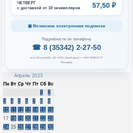
ЧЕТВЕРГ
57,50 ₽
с доставкой от 10 экземпляров
▣ Возможна электронная подписка
Подробности по телефону
☎ 8 (35342) 2-27-50
erid: 2Vfnxw6shB1 • АО «РИА „Оренбуржье“» • ИНН 5609207177
Реклама
Апрель 2023
Пн
Вт
Ср
Чт
Пт
Сб
Вс
1
2
3
4
5
6
7
8
9
10
11
12
13
14
15
16
17
18
19
20
21
22
23
24
25
26
27
28
29
30