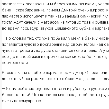
застилается распаренными березовыми вениками, челов
бане – скрабирование, причем Дмитрий очень широко, к
пармастер использует и так называемый химический пил
гостя ждут качели с матрасом из луговых трав и облив
во время процедур звуков шаманского бубна и варган
— По словам тех, кто уже побывал у меня в бане, у них
появляется чувство воспарения над своим телом, над св
чувство тревоги , на душе становится ясно и тепло. А у 
всегда в своей жизни стремился как можно больше отда
возможности.
Рассказывая о работе пармастера – Дмитрий предпочита
деликатный вопрос: человек то в бане – он, пардон, гол
— Я сам работаю одетым в штаны и рубашку в русском с
бесконтактный. Что касается массажа, то область груди
очень целомудренно…