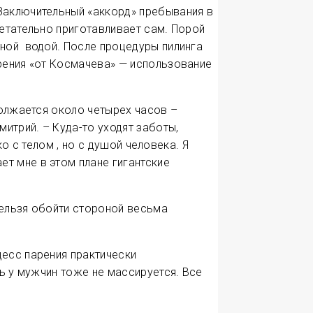
 Заключительный «аккорд» пребывания в
ретательно приготавливает сам. Порой
ьной водой. После процедуры пилинга
рения «от Космачева» — использование
должается около четырех часов –
митрий. – Куда-то уходят заботы,
ко с телом , но с душой человека. Я
т мне в этом плане гигантские
нельзя обойти стороной весьма
цесс парения практически
ть у мужчин тоже не массируется. Все