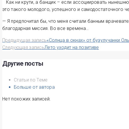
Как ни крути, а банщик – если ассоциировать нынешн
это такого молодого, успешного и самодостаточного ч
— Я предпочитал бы, что меня считали банным врачеват
благодарная миссия. Во все времена…
Навигация
Предыдущая запись
«Солнца в окнах» от бузулучанки Ол
Следующая запись
Лето уходит на позитиве
по
записям
Другие посты
Статьи по Теме
Больше от автора
Нет похожих записей.