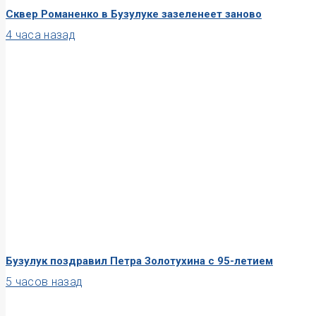
Сквер Романенко в Бузулуке зазеленеет заново
4 часа назад
Бузулук поздравил Петра Золотухина с 95-летием
5 часов назад