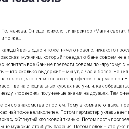
 Толмачева. Он еще психолог, и директор «Магии света». 
 и то же…
: каждый день одно и тоже, ничего нового, никакого прос
 рассказ мужчины, который поведал о бане совсем не в 
о испытать все банные прелести совсем по -другому: с м
ть — кто сколько выдержит – минут, а час и более. Решил
настолько, что решил освоить профессию пармастера – т
сс, где на специальных курсах нас учили, как обращатьс
иезду «проверил» полученные знания на друзьях. Тем оч
ся со знакомства с гостем. Тому в комнате отдыха пред
вках чай тоже великолепен. Потом пармастер укладывает г
аркас, обтянутый хлопковой тканью. Потом гость прогре
льше мужские атрибуты парения. Потом полок – это уже 