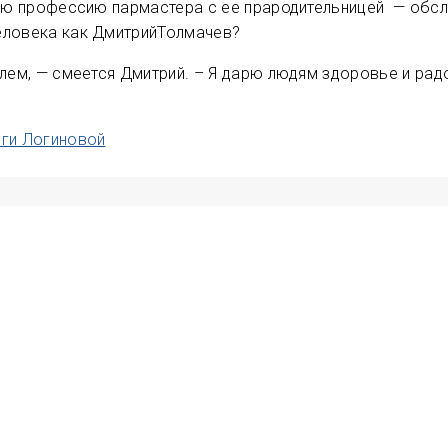
юю профессию пармастера с ее прародительницей — обcл
еловека как ДмитрийТолмачев?
елем, — смеется Дмитрий. – Я дарю людям здоровье и рад
ьги Логиновой