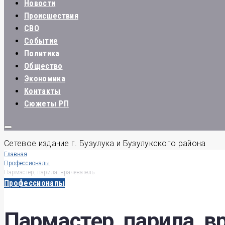
Новости
Происшествия
СВО
Событие
Политика
Общество
Экономика
Контакты
Сюжеты РП
Сетевое издание г. Бузулука и Бузулукского района
Главная
Профессионалы
Пармастер, парила, врачеватель
Профессионалы
Пармастер, парила, в