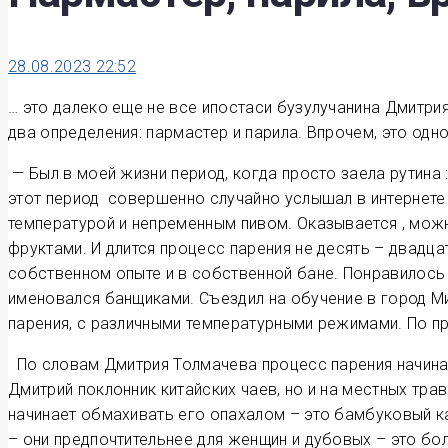
28.08.2023 22:52
… это далеко еще не все ипостаси бузулучанина Дмитрия
два определения: пармастер и парила. Впрочем, это одно
— Был в моей жизни период, когда просто заела рутина 
этот период совершенно случайно услышал в интернете
температурой и непременным пивом. Оказывается , можн
фруктами. И длится процесс парения не десять – двадца
собственном опыте и в собственной бане. Понравилось 
именовался банщиками. Съездил на обучение в город Миа
парения, с различными температурными режимами. По пр
По словам Дмитрия Толмачева процесс парения начинает
Дмитрий поклонник китайских чаев, но и на местных тра
начинает обмахивать его опахалом – это бамбуковый к
– они предпочтительнее для женщин и дубовых – это бо