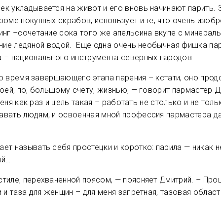
ек укладывается на живот и его вновь начинают парить.
роме покупных скрабов, использует и те, что очень изоб
инг –сочетание сока того же апельсина вкупе с минерал
ание ледяной водой. Еще одна очень необычная фишка па
а – национального инструмента северных народов
 во время завершающего этапа парения – кстати, оно про
оей, по, большому счету, жизнью, — говорит пармастер Д
меня как раз и цель такая – работать не столько и не толь
вать людям, и освоенная мной профессия пармастера дае
ет называть себя простецки и коротко: парила — никак 
ый…
тиле, перехваченной поясом, — поясняет Дмитрий. – Про
 и таза для женщин – для меня запретная, тазовая облас