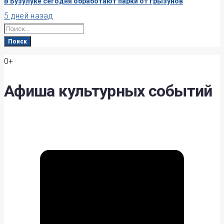
В Бузулуке сегодня обработают парки от грызунов
5 дней назад
Search
for:
Поиск
0+
Афиша культурных событий