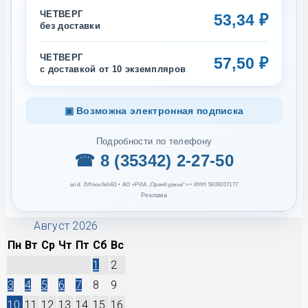
ЧЕТВЕРГ
53,34 ₽
без доставки
ЧЕТВЕРГ
57,50 ₽
с доставкой от 10 экземпляров
▣ Возможна электронная подписка
Подробности по телефону
☎ 8 (35342) 2-27-50
erid: 2Vfnxw6shB1 • АО «РИА „Оренбуржье“» • ИНН 5609207177
Реклама
Август 2026
Пн
Вт
Ср
Чт
Пт
Сб
Вс
1
2
3
4
5
6
7
8
9
10
11
12
13
14
15
16