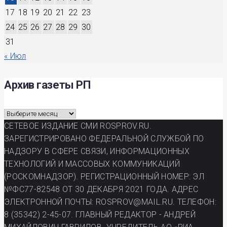
17
18
19
20
21
22
23
24
25
26
27
28
29
30
31
« Июл
Архив газеты РП
Архив
газеты
СЕТЕВОЕ ИЗДАНИЕ СМИ ROSPROV.RU.
РП
ЗАРЕГИСТРИРОВАНО ФЕДЕРАЛЬНОЙ СЛУЖБОЙ ПО
НАДЗОРУ В СФЕРЕ СВЯЗИ, ИНФОРМАЦИОННЫХ
ТЕХНОЛОГИЙ И МАССОВЫХ КОММУНИКАЦИЙ
(РОСКОМНАДЗОР). РЕГИСТРАЦИОННЫЙ НОМЕР: ЭЛ
№ФС77-82548 ОТ 30 ДЕКАБРЯ 2021 ГОДА. АДРЕС
ЭЛЕКТРОННОЙ ПОЧТЫ: ROSPROV@MAIL.RU. ТЕЛЕФОН:
8 (35342) 2-45-07. ГЛАВНЫЙ РЕДАКТОР - АНДРЕЙ
МИХАЙЛОВИЧ ГАВРИЛОВ. УЧРЕДИТЕЛЬ АО «РИА