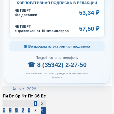
КОРПОРАТИВНАЯ ПОДПИСКА В РЕДАКЦИИ
ЧЕТВЕРГ
53,34 ₽
без доставки
ЧЕТВЕРГ
57,50 ₽
с доставкой от 10 экземпляров
▣ Возможна электронная подписка
Подробности по телефону
☎ 8 (35342) 2-27-50
erid: 2Vfnxw6shB1 • АО «РИА „Оренбуржье“» • ИНН 5609207177
Реклама
Август 2026
Пн
Вт
Ср
Чт
Пт
Сб
Вс
1
2
3
4
5
6
7
8
9