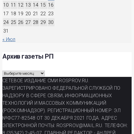
10
11
12
13
14
15
16
17
18
19
20
21
22
23
24
25
26
27
28
29
30
31
« Июл
Архив газеты РП
Архив
газеты
СЕТЕВОЕ ИЗДАНИЕ СМИ ROSPROV.RU.
РП
ЗАРЕГИСТРИРОВАНО ФЕДЕРАЛЬНОЙ СЛУЖБОЙ ПО
НАДЗОРУ В СФЕРЕ СВЯЗИ, ИНФОРМАЦИОННЫХ
ТЕХНОЛОГИЙ И МАССОВЫХ КОММУНИКАЦИЙ
(РОСКОМНАДЗОР). РЕГИСТРАЦИОННЫЙ НОМЕР: ЭЛ
№ФС77-82548 ОТ 30 ДЕКАБРЯ 2021 ГОДА. АДРЕС
ЭЛЕКТРОННОЙ ПОЧТЫ: ROSPROV@MAIL.RU. ТЕЛЕФОН:
8 (35342) 2-45-07. ГЛАВНЫЙ РЕДАКТОР - АНДРЕЙ