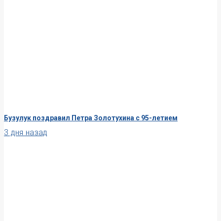
Бузулук поздравил Петра Золотухина с 95-летием
3 дня назад