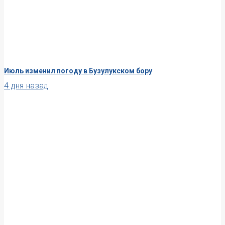
Июль изменил погоду в Бузулукском бору
4 дня назад