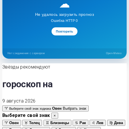
☁
Не удалось загрузить прогноз
Ошибка HTTP 0
Повторить
Нет соединения с сервером
Open-Meteo
Звёзды рекомендуют
гороскоп на
9 августа 2026
♈
Овен
Выбрать знак
Выберите свой знак зодиака
Выберите свой знак
×
♈
Овен
♉
Телец
♊
Близнецы
♋
Рак
♌
Лев
♍
Дева