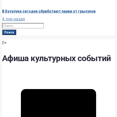
В Бузулуке сегодня обработают парки от грызунов
4 дня назад
Search
for:
Поиск
0+
Афиша культурных событий