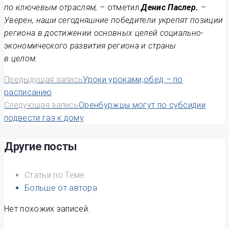
по ключевым отраслям, –
отметил
Денис Паслер.
–
Уверен, наши сегодняшние победители укрепят позиции
региона в достижении основных целей социально-
экономического развития региона и страны
в целом.
Навигация
Предыдущая запись
Уроки уроками,обед – по
расписанию
по
Следующая запись
Оренбуржцы могут по субсидии
подвести газ к дому
записям
Другие посты
Статьи по Теме
Больше от автора
Нет похожих записей.