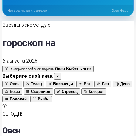
Нет соединения с сервером
Open-Meteo
Звёзды рекомендуют
гороскоп на
6 августа 2026
♈
Овен
Выбрать знак
Выберите свой знак зодиака
Выберите свой знак
×
♈
Овен
♉
Телец
♊
Близнецы
♋
Рак
♌
Лев
♍
Дева
♎
Весы
♏
Скорпион
♐
Стрелец
♑
Козерог
♒
Водолей
♓
Рыбы
♈
СЕГОДНЯ
Овен