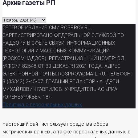
Архив газеты РП
Архив
газеты
СЕТЕВОЕ ИЗДАНИЕ СМИ ROSPROV.RU.
РП
ЗАРЕГИСТРИРОВАНО ФЕДЕРАЛЬНОЙ СЛУЖБОЙ ПО
НАДЗОРУ В СФЕРЕ СВЯЗИ, ИНФОРМАЦИОННЫХ
ТЕХНОЛОГИЙ И МАССОВЫХ КОММУНИКАЦИЙ
(РОСКОМНАДЗОР). РЕГИСТРАЦИОННЫЙ НОМЕР: ЭЛ
№ФС77-82548 ОТ 30 ДЕКАБРЯ 2021 ГОДА. АДРЕС
ЭЛЕКТРОННОЙ ПОЧТЫ: ROSPROV@MAIL.RU. ТЕЛЕФОН:
8 (35342) 2-45-07. ГЛАВНЫЙ РЕДАКТОР - АНДРЕЙ
МИХАЙЛОВИЧ ГАВРИЛОВ. УЧРЕДИТЕЛЬ АО «РИА
«ОРЕНБУРЖЬЕ». 18+
Политика о персональных данных
Настоящий сайт использует средства сбора
метрических данных, а также персональных данных, в