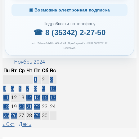
▣ Возможна электронная подписка
Подробности по телефону
☎ 8 (35342) 2-27-50
erid: 2Vfnxw6shB1 • АО «РИА „Оренбуржье“» • ИНН 5609207177
Реклама
Ноябрь 2024
Пн
Вт
Ср
Чт
Пт
Сб
Вс
1
2
3
4
5
6
7
8
9
10
11
12
13
14
15
16
17
18
19
20
21
22
23
24
25
26
27
28
29
30
« Окт
Дек »