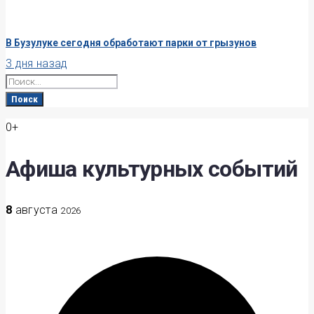
В Бузулуке сегодня обработают парки от грызунов
3 дня назад
Search
for:
Поиск
0+
Афиша культурных событий
8
августа
2026