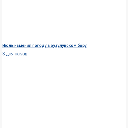
Июль изменил погоду в Бузулукском бору
3 дня назад