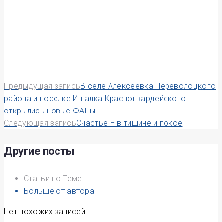
Навигация
Предыдущая запись
В селе Алексеевка Переволоцкого
района и поселке Ишалка Красногвардейского
по
открылись новые ФАПы
Следующая запись
Счастье – в тишине и покое
записям
Другие посты
Статьи по Теме
Больше от автора
Нет похожих записей.