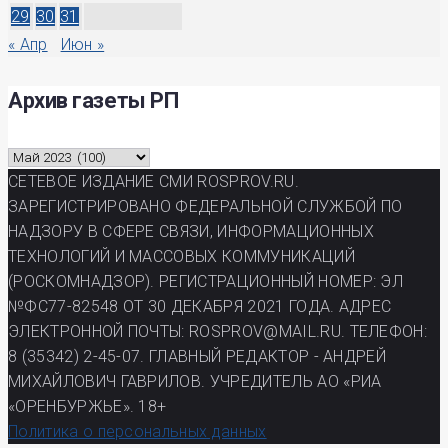
29
30
31
« Апр
Июн »
Архив газеты РП
Архив
газеты
СЕТЕВОЕ ИЗДАНИЕ СМИ ROSPROV.RU.
РП
ЗАРЕГИСТРИРОВАНО ФЕДЕРАЛЬНОЙ СЛУЖБОЙ ПО
НАДЗОРУ В СФЕРЕ СВЯЗИ, ИНФОРМАЦИОННЫХ
ТЕХНОЛОГИЙ И МАССОВЫХ КОММУНИКАЦИЙ
(РОСКОМНАДЗОР). РЕГИСТРАЦИОННЫЙ НОМЕР: ЭЛ
№ФС77-82548 ОТ 30 ДЕКАБРЯ 2021 ГОДА. АДРЕС
ЭЛЕКТРОННОЙ ПОЧТЫ: ROSPROV@MAIL.RU. ТЕЛЕФОН:
8 (35342) 2-45-07. ГЛАВНЫЙ РЕДАКТОР - АНДРЕЙ
МИХАЙЛОВИЧ ГАВРИЛОВ. УЧРЕДИТЕЛЬ АО «РИА
«ОРЕНБУРЖЬЕ». 18+
Политика о персональных данных