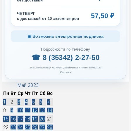
без доставки
ЧЕТВЕРГ
57,50 ₽
с доставкой от 10 экземпляров
▣ Возможна электронная подписка
Подробности по телефону
☎ 8 (35342) 2-27-50
erid: 2Vfnxw6shB1 • АО «РИА „Оренбуржье“» • ИНН 5609207177
Реклама
Май 2023
Пн
Вт
Ср
Чт
Пт
Сб
Вс
1
2
3
4
5
6
7
8
9
10
11
12
13
14
15
16
17
18
19
20
21
22
23
24
25
26
27
28