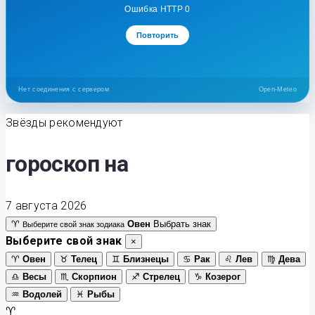
Ошибка HTTP 0
Повторить
Нет соединения с сервером
Open-Meteo
Звёзды рекомендуют
гороскоп на
7 августа 2026
♈
Овен
Выбрать знак
Выберите свой знак зодиака
Выберите свой знак
×
♈
Овен
♉
Телец
♊
Близнецы
♋
Рак
♌
Лев
♍
Дева
♎
Весы
♏
Скорпион
♐
Стрелец
♑
Козерог
♒
Водолей
♓
Рыбы
♈