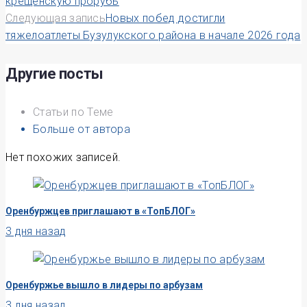
крещенскую прорубь
по
Следующая запись
Новых побед достигли
тяжелоатлеты Бузулукского района в начале 2026 года
записям
Другие посты
Статьи по Теме
Больше от автора
Нет похожих записей.
Оренбуржцев приглашают в «ТопБЛОГ»
3 дня назад
Оренбуржье вышло в лидеры по арбузам
3 дня назад