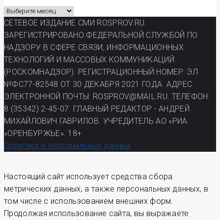
Архив
газеты
СЕТЕВОЕ ИЗДАНИЕ СМИ ROSPROV.RU.
РП
ЗАРЕГИСТРИРОВАНО ФЕДЕРАЛЬНОЙ СЛУЖБОЙ ПО
НАДЗОРУ В СФЕРЕ СВЯЗИ, ИНФОРМАЦИОННЫХ
ТЕХНОЛОГИЙ И МАССОВЫХ КОММУНИКАЦИЙ
(РОСКОМНАДЗОР). РЕГИСТРАЦИОННЫЙ НОМЕР: ЭЛ
№ФС77-82548 ОТ 30 ДЕКАБРЯ 2021 ГОДА. АДРЕС
ЭЛЕКТРОННОЙ ПОЧТЫ: ROSPROV@MAIL.RU. ТЕЛЕФОН:
8 (35342) 2-45-07. ГЛАВНЫЙ РЕДАКТОР - АНДРЕЙ
МИХАЙЛОВИЧ ГАВРИЛОВ. УЧРЕДИТЕЛЬ АО «РИА
«ОРЕНБУРЖЬЕ». 18+
Политика о персональных данных
Настоящий сайт использует средства сбора
метрических данных, а также персональных данных, в
том числе с использованием внешних форм.
Продолжая использование сайта, вы выражаете