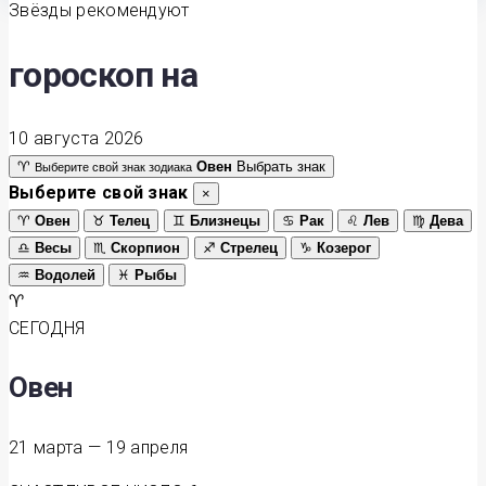
Звёзды рекомендуют
гороскоп на
10 августа 2026
♈
Овен
Выбрать знак
Выберите свой знак зодиака
Выберите свой знак
×
♈
Овен
♉
Телец
♊
Близнецы
♋
Рак
♌
Лев
♍
Дева
♎
Весы
♏
Скорпион
♐
Стрелец
♑
Козерог
♒
Водолей
♓
Рыбы
♈
СЕГОДНЯ
Овен
21 марта — 19 апреля