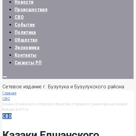
Новости
Происшествия
СВО
Событие
Политика
Общество
Экономика
Контакты
Сюжеты РП
Сетевое издание г. Бузулука и Бузулукского района
Главная
СВО
Казаки Елшанского хуторского общества отправили гуманитарный конвой
бойцам БАРС-6
СВО
Казаки Елшанского