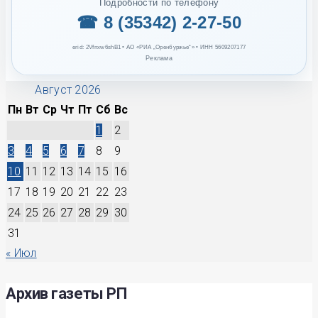
Подробности по телефону
☎ 8 (35342) 2-27-50
erid: 2Vfnxw6shB1 • АО «РИА „Оренбуржье“» • ИНН 5609207177
Реклама
Август 2026
Пн
Вт
Ср
Чт
Пт
Сб
Вс
1
2
3
4
5
6
7
8
9
10
11
12
13
14
15
16
17
18
19
20
21
22
23
24
25
26
27
28
29
30
31
« Июл
Архив газеты РП