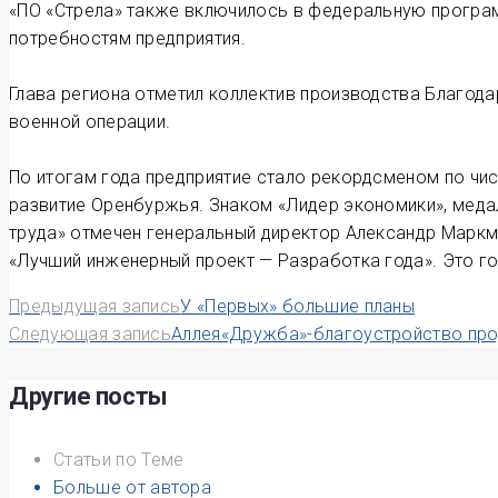
«ПО «Стрела» также включилось в федеральную програ
потребностям предприятия.
Глава региона отметил коллектив производства Благод
военной операции.
По итогам года предприятие стало рекордсменом по чи
развитие Оренбуржья. Знаком «Лидер экономики», меда
труда» отмечен генеральный директор Александр Маркм
«Лучший инженерный проект — Разработка года». Это г
Навигация
Предыдущая запись
У «Первых» большие планы
Следующая запись
Аллея«Дружба»-благоустройство пр
по
записям
Другие посты
Статьи по Теме
Больше от автора