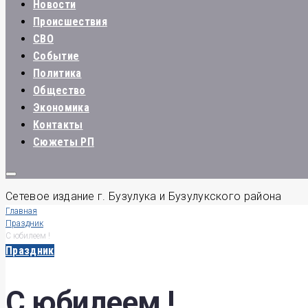
Новости
Происшествия
СВО
Событие
Политика
Общество
Экономика
Контакты
Сюжеты РП
Сетевое издание г. Бузулука и Бузулукского района
Главная
Праздник
С юбилеем !
Праздник
С юбилеем !