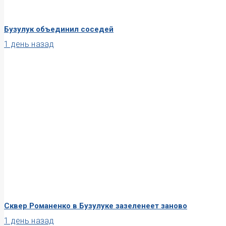
Бузулук объединил соседей
1 день назад
Сквер Романенко в Бузулуке зазеленеет заново
1 день назад