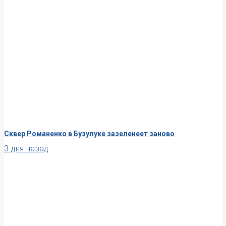
Сквер Романенко в Бузулуке зазеленеет заново
3 дня назад