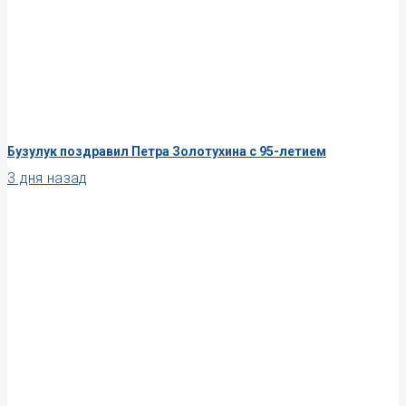
Бузулук поздравил Петра Золотухина с 95-летием
3 дня назад