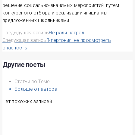
решение социально-значимых мероприятий, путем
конкурсного отбора и реализации инициатив,
предложенных школьниками.
Навигация
Предыдущая запись
Не ради наград
Следующая запись
Гипертония: не просмотреть
по
опасность
записям
Другие посты
Статьи по Теме
Больше от автора
Нет похожих записей.