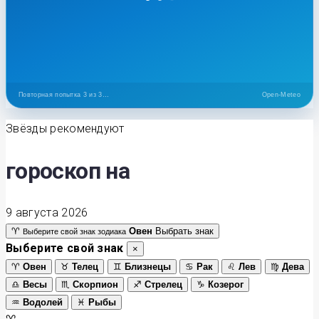
Повторить
Нет соединения с сервером
Open-Meteo
Звёзды рекомендуют
гороскоп на
9 августа 2026
♈
Овен
Выбрать знак
Выберите свой знак зодиака
Выберите свой знак
×
♈
Овен
♉
Телец
♊
Близнецы
♋
Рак
♌
Лев
♍
Дева
♎
Весы
♏
Скорпион
♐
Стрелец
♑
Козерог
♒
Водолей
♓
Рыбы
♈