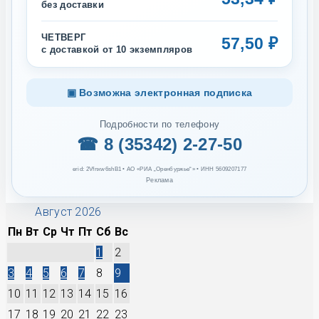
ЧЕТВЕРГ
57,50 ₽
с доставкой от 10 экземпляров
▣ Возможна электронная подписка
Подробности по телефону
☎ 8 (35342) 2-27-50
erid: 2Vfnxw6shB1 • АО «РИА „Оренбуржье“» • ИНН 5609207177
Реклама
Август 2026
Пн
Вт
Ср
Чт
Пт
Сб
Вс
1
2
3
4
5
6
7
8
9
10
11
12
13
14
15
16
17
18
19
20
21
22
23