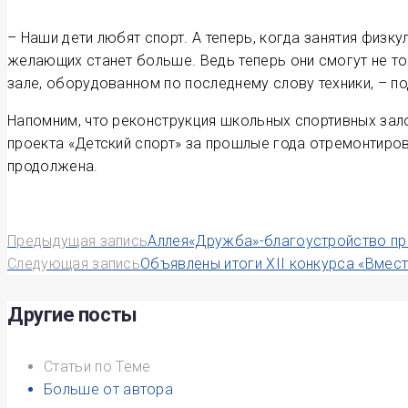
– Наши дети любят спорт. А теперь, когда занятия физку
желающих станет больше. Ведь теперь они смогут не то
зале, оборудованном по последнему слову техники, – п
Напомним, что реконструкция школьных спортивных зал
проекта «Детский спорт» за прошлые года отремонтиров
продолжена.
Навигация
Предыдущая запись
Аллея«Дружба»-благоустройство п
Следующая запись
Объявлены итоги XII конкурса «Вмес
по
записям
Другие посты
Статьи по Теме
Больше от автора