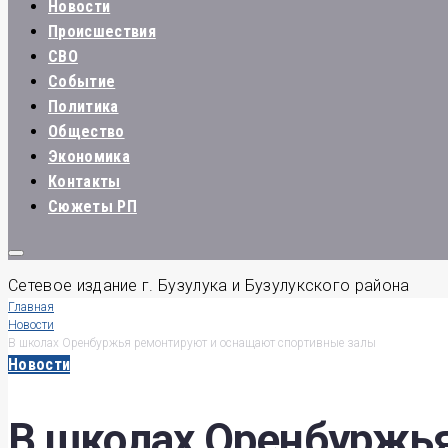
Новости
Происшествия
СВО
Событие
Политика
Общество
Экономика
Контакты
Сюжеты РП
Сетевое издание г. Бузулука и Бузулукского района
Главная
Новости
В школах Оренбуржья ремонтируют и оснащают спортивные залы
Новости
В школах Оренбуржь