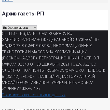
Архив газеты РП
Архив
газеты
СЕТЕВОЕ ИЗДАНИЕ СМИ ROSPROV.RU.
РП
ЗАРЕГИСТРИРОВАНО ФЕДЕРАЛЬНОЙ СЛУЖБОЙ ПО
НАДЗОРУ В СФЕРЕ СВЯЗИ, ИНФОРМАЦИОННЫХ
ТЕХНОЛОГИЙ И МАССОВЫХ КОММУНИКАЦИЙ
(РОСКОМНАДЗОР). РЕГИСТРАЦИОННЫЙ НОМЕР: ЭЛ
№ФС77-82548 ОТ 30 ДЕКАБРЯ 2021 ГОДА. АДРЕС
ЭЛЕКТРОННОЙ ПОЧТЫ: ROSPROV@MAIL.RU. ТЕЛЕФОН:
8 (35342) 2-45-07. ГЛАВНЫЙ РЕДАКТОР - АНДРЕЙ
МИХАЙЛОВИЧ ГАВРИЛОВ. УЧРЕДИТЕЛЬ АО «РИА
«ОРЕНБУРЖЬЕ». 18+
Политика о персональных данных