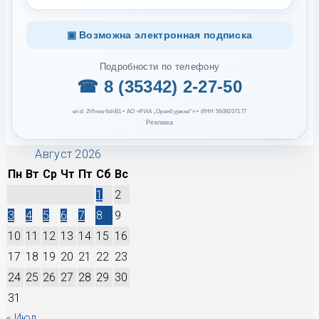
▣ Возможна электронная подписка
Подробности по телефону
☎ 8 (35342) 2-27-50
erid: 2Vfnxw6shB1 • АО «РИА „Оренбуржье“» • ИНН 5609207177
Реклама
Август 2026
Пн
Вт
Ср
Чт
Пт
Сб
Вс
1
2
3
4
5
6
7
8
9
10
11
12
13
14
15
16
17
18
19
20
21
22
23
24
25
26
27
28
29
30
31
« Июл