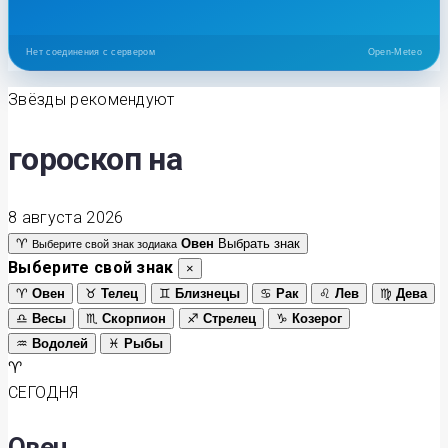
Нет соединения с сервером
Open-Meteo
Звёзды рекомендуют
гороскоп на
8 августа 2026
♈
Овен
Выбрать знак
Выберите свой знак зодиака
Выберите свой знак
×
♈
Овен
♉
Телец
♊
Близнецы
♋
Рак
♌
Лев
♍
Дева
♎
Весы
♏
Скорпион
♐
Стрелец
♑
Козерог
♒
Водолей
♓
Рыбы
♈
СЕГОДНЯ
Овен