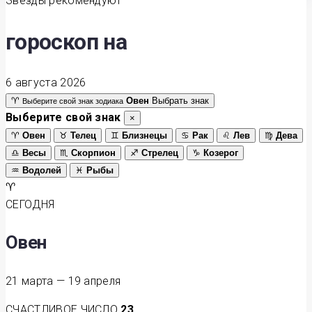
Звёзды рекомендуют
гороскоп на
6 августа 2026
♈
Овен
Выбрать знак
Выберите свой знак зодиака
Выберите свой знак
×
♈
Овен
♉
Телец
♊
Близнецы
♋
Рак
♌
Лев
♍
Дева
♎
Весы
♏
Скорпион
♐
Стрелец
♑
Козерог
♒
Водолей
♓
Рыбы
♈
СЕГОДНЯ
Овен
21 марта — 19 апреля
СЧАСТЛИВОЕ ЧИСЛО
23