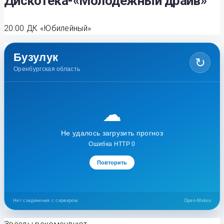
Дискотека-«Молодёжный драйв»
20:00
ДК «Юбилейный»
Бузулук
↻
Оренбургская область
☁
Не удалось загрузить прогноз
Ошибка HTTP 0
Повторить
Нет соединения с сервером
Open-Meteo