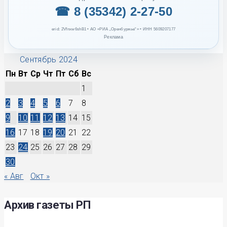
☎ 8 (35342) 2-27-50
erid: 2Vfnxw6shB1 • АО «РИА „Оренбуржье“» • ИНН 5609207177
Реклама
Сентябрь 2024
Пн
Вт
Ср
Чт
Пт
Сб
Вс
1
2
3
4
5
6
7
8
9
10
11
12
13
14
15
16
17
18
19
20
21
22
23
24
25
26
27
28
29
30
« Авг
Окт »
Архив газеты РП