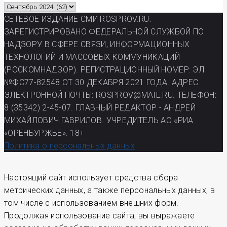
Архив
газеты
СЕТЕВОЕ ИЗДАНИЕ СМИ ROSPROV.RU.
РП
ЗАРЕГИСТРИРОВАНО ФЕДЕРАЛЬНОЙ СЛУЖБОЙ ПО
НАДЗОРУ В СФЕРЕ СВЯЗИ, ИНФОРМАЦИОННЫХ
ТЕХНОЛОГИЙ И МАССОВЫХ КОММУНИКАЦИЙ
(РОСКОМНАДЗОР). РЕГИСТРАЦИОННЫЙ НОМЕР: ЭЛ
№ФС77-82548 ОТ 30 ДЕКАБРЯ 2021 ГОДА. АДРЕС
ЭЛЕКТРОННОЙ ПОЧТЫ: ROSPROV@MAIL.RU. ТЕЛЕФОН:
8 (35342) 2-45-07. ГЛАВНЫЙ РЕДАКТОР - АНДРЕЙ
МИХАЙЛОВИЧ ГАВРИЛОВ. УЧРЕДИТЕЛЬ АО «РИА
«ОРЕНБУРЖЬЕ». 18+
Политика о персональных данных
Настоящий сайт использует средства сбора
метрических данных, а также персональных данных, в
том числе с использованием внешних форм.
Продолжая использование сайта, вы выражаете