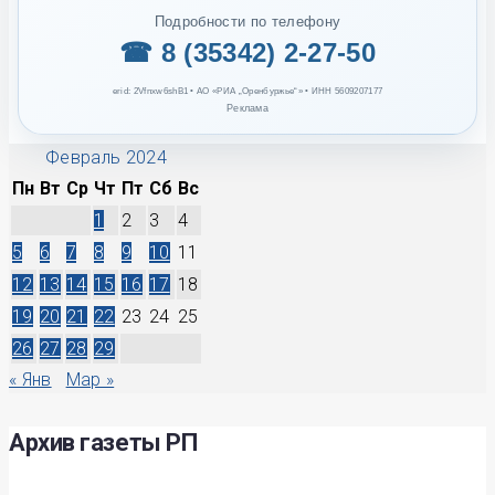
Подробности по телефону
☎ 8 (35342) 2-27-50
erid: 2Vfnxw6shB1 • АО «РИА „Оренбуржье“» • ИНН 5609207177
Реклама
Февраль 2024
Пн
Вт
Ср
Чт
Пт
Сб
Вс
1
2
3
4
5
6
7
8
9
10
11
12
13
14
15
16
17
18
19
20
21
22
23
24
25
26
27
28
29
« Янв
Мар »
Архив газеты РП