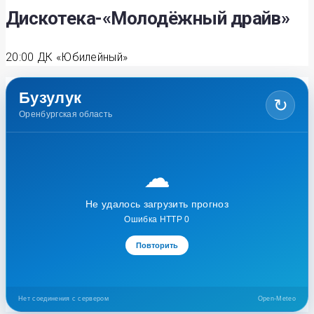
Дискотека-«Молодёжный драйв»
20:00
ДК «Юбилейный»
Бузулук
↻
Оренбургская область
☁
Не удалось загрузить прогноз
Ошибка HTTP 0
Повторить
Нет соединения с сервером
Open-Meteo