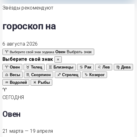
Звёзды рекомендуют
гороскоп на
6 августа 2026
♈
Овен
Выбрать знак
Выберите свой знак зодиака
Выберите свой знак
×
♈
Овен
♉
Телец
♊
Близнецы
♋
Рак
♌
Лев
♍
Дева
♎
Весы
♏
Скорпион
♐
Стрелец
♑
Козерог
♒
Водолей
♓
Рыбы
♈
СЕГОДНЯ
Овен
21 марта — 19 апреля