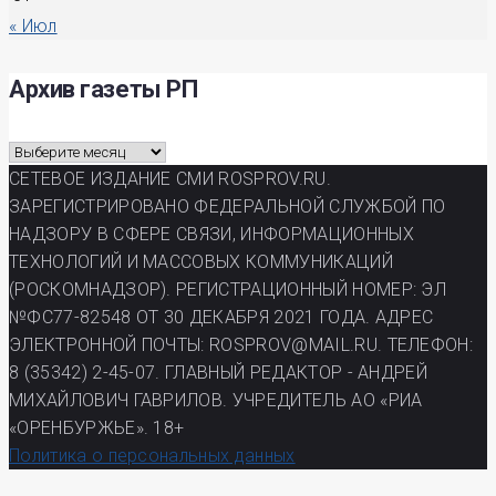
« Июл
Архив газеты РП
Архив
газеты
СЕТЕВОЕ ИЗДАНИЕ СМИ ROSPROV.RU.
РП
ЗАРЕГИСТРИРОВАНО ФЕДЕРАЛЬНОЙ СЛУЖБОЙ ПО
НАДЗОРУ В СФЕРЕ СВЯЗИ, ИНФОРМАЦИОННЫХ
ТЕХНОЛОГИЙ И МАССОВЫХ КОММУНИКАЦИЙ
(РОСКОМНАДЗОР). РЕГИСТРАЦИОННЫЙ НОМЕР: ЭЛ
№ФС77-82548 ОТ 30 ДЕКАБРЯ 2021 ГОДА. АДРЕС
ЭЛЕКТРОННОЙ ПОЧТЫ: ROSPROV@MAIL.RU. ТЕЛЕФОН:
8 (35342) 2-45-07. ГЛАВНЫЙ РЕДАКТОР - АНДРЕЙ
МИХАЙЛОВИЧ ГАВРИЛОВ. УЧРЕДИТЕЛЬ АО «РИА
«ОРЕНБУРЖЬЕ». 18+
Политика о персональных данных