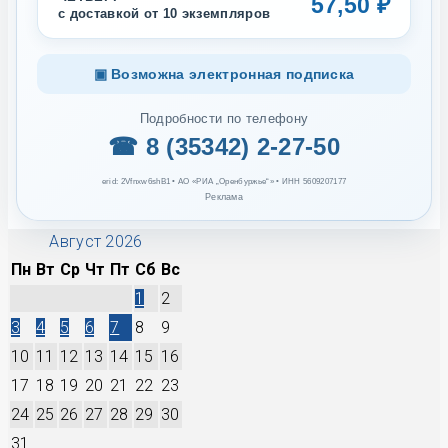
57,50 ₽
с доставкой от 10 экземпляров
▣ Возможна электронная подписка
Подробности по телефону
☎ 8 (35342) 2-27-50
erid: 2Vfnxw6shB1 • АО «РИА „Оренбуржье“» • ИНН 5609207177
Реклама
Август 2026
Пн
Вт
Ср
Чт
Пт
Сб
Вс
1
2
3
4
5
6
7
8
9
10
11
12
13
14
15
16
17
18
19
20
21
22
23
24
25
26
27
28
29
30
31