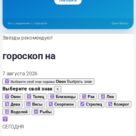
Повторить
Нет соединения с сервером
Open-Meteo
Звёзды рекомендуют
гороскоп на
7 августа 2026
Овен
Выбрать знак
Выберите свой знак зодиака
Выберите свой знак
×
Овен
Телец
Близнецы
Рак
Лев
Дева
Весы
Скорпион
Стрелец
Козерог
Водолей
Рыбы
СЕГОДНЯ