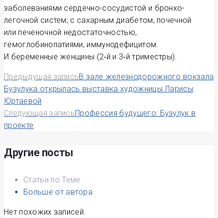
заболеваниями сердечно-сосудистой и бронхо-
легочной систем; с сахарным диабетом, почечной
или печеночной недостаточностью,
гемоглобинопатиями, иммунодефицитом.
И беременные женщины (2‑й и 3‑й триместры).
Навигация
Предыдущая запись
В зале железнодорожного вокзала
Бузулука открылась выставка художницы Ларисы
по
Юртаевой
Следующая запись
Профессия будущего: Бузулук в
записям
проекте
Другие посты
Статьи по Теме
Больше от автора
Нет похожих записей.