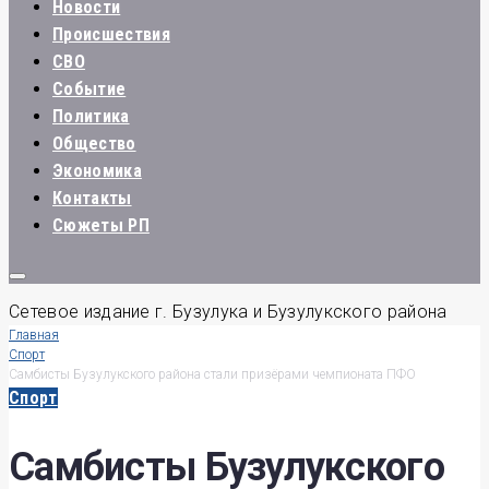
Новости
Происшествия
СВО
Событие
Политика
Общество
Экономика
Контакты
Сюжеты РП
Сетевое издание г. Бузулука и Бузулукского района
Главная
Спорт
Самбисты Бузулукского района стали призёрами чемпионата ПФО
Спорт
Самбисты Бузулукского