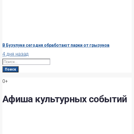
В Бузулуке сегодня обработают парки от грызунов
4 дня назад
Search
for:
Поиск
0+
Афиша культурных событий