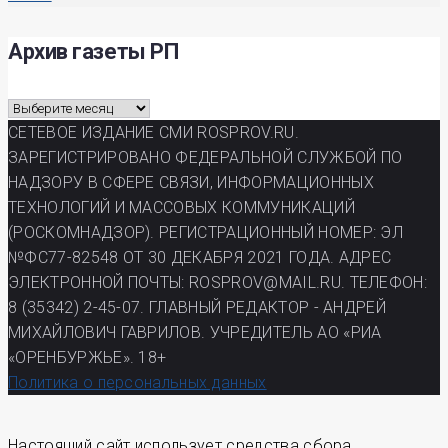
Архив газеты РП
Архив
газеты
СЕТЕВОЕ ИЗДАНИЕ СМИ ROSPROV.RU.
РП
ЗАРЕГИСТРИРОВАНО ФЕДЕРАЛЬНОЙ СЛУЖБОЙ ПО
НАДЗОРУ В СФЕРЕ СВЯЗИ, ИНФОРМАЦИОННЫХ
ТЕХНОЛОГИЙ И МАССОВЫХ КОММУНИКАЦИЙ
(РОСКОМНАДЗОР). РЕГИСТРАЦИОННЫЙ НОМЕР: ЭЛ
№ФС77-82548 ОТ 30 ДЕКАБРЯ 2021 ГОДА. АДРЕС
ЭЛЕКТРОННОЙ ПОЧТЫ: ROSPROV@MAIL.RU. ТЕЛЕФОН:
8 (35342) 2-45-07. ГЛАВНЫЙ РЕДАКТОР - АНДРЕЙ
МИХАЙЛОВИЧ ГАВРИЛОВ. УЧРЕДИТЕЛЬ АО «РИА
«ОРЕНБУРЖЬЕ». 18+
Политика о персональных данных
Настоящий сайт использует средства сбора