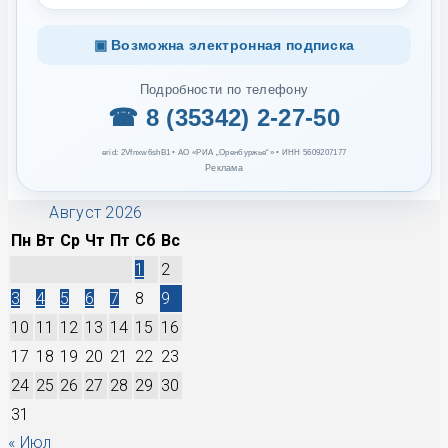
▣ Возможна электронная подписка
Подробности по телефону
☎ 8 (35342) 2-27-50
erid: 2Vfnxw6shB1 • АО «РИА „Оренбуржье“» • ИНН 5609207177
Реклама
Август 2026
Пн
Вт
Ср
Чт
Пт
Сб
Вс
1
2
3
4
5
6
7
8
9
10
11
12
13
14
15
16
17
18
19
20
21
22
23
24
25
26
27
28
29
30
31
« Июл