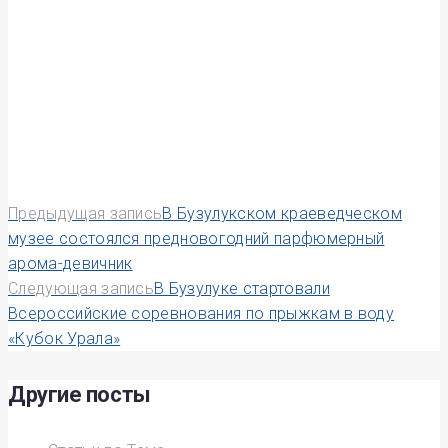
Навигация
Предыдущая запись
В Бузулукском краеведческом
музее состоялся предновогодний парфюмерный
по
арома-девичник
Следующая запись
В Бузулуке стартовали
записям
Всероссийские соревнования по прыжкам в воду
«Кубок Урала»
Другие посты