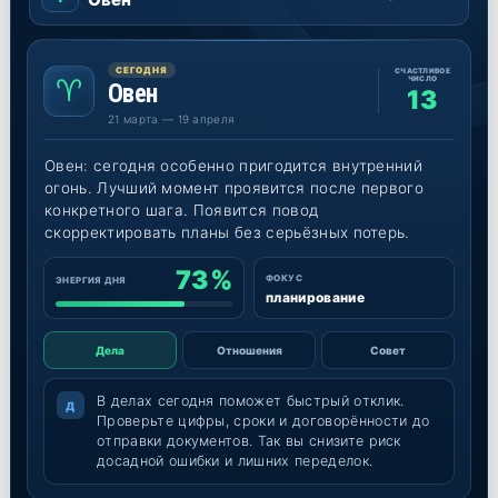
♈
СЕГОДНЯ
♉
♊
СЧАСТЛИВОЕ
♈
ЧИСЛО
Овен
13
Овен
Телец
Близнецы
21 марта — 19 апреля
♋
♌
♍
Рак
Лев
Дева
Овен: сегодня особенно пригодится внутренний
огонь. Лучший момент проявится после первого
♎
♏
♐
конкретного шага. Появится повод
Весы
Скорпион
Стрелец
скорректировать планы без серьёзных потерь.
♑
♒
♓
73
%
ФОКУС
ЭНЕРГИЯ ДНЯ
Козерог
Водолей
Рыбы
планирование
Дела
Отношения
Совет
В делах сегодня поможет быстрый отклик.
Д
Проверьте цифры, сроки и договорённости до
отправки документов. Так вы снизите риск
досадной ошибки и лишних переделок.