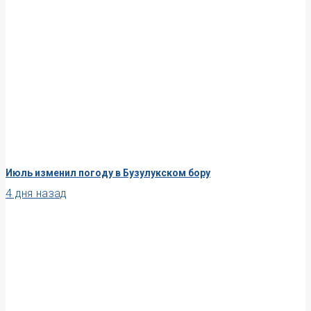
Июль изменил погоду в Бузулукском бору
4 дня назад