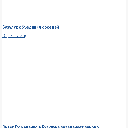
Бузулук объединил соседей
3 дня назад
Сквер Романенко в Бузулуке зазеленеет заново