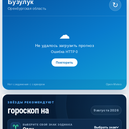
Бузулук
↻
Оренбургская область
☁
Не удалось загрузить прогноз
Ошибка HTTP 0
Повторить
Нет соединения с сервером
Open-Meteo
ЗВЁЗДЫ РЕКОМЕНДУЮТ
гороскоп на
9 августа 2026
ВЫБЕРИТЕ СВОЙ ЗНАК ЗОДИАКА
♈
Выбрать знак
Овен