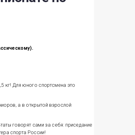
ассическому).
,5 кг! Для юного спорт­смена это
ниоров, а в открытой взрослой
ьтаты говорят сами за себя: приседание
стера спорта России!