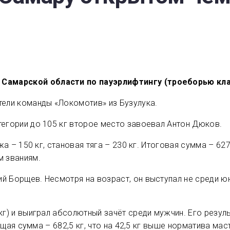
Самарской области по пауэрлифтингу (троеборью кл
тели команды «Локомотив» из Бузулука.
тегории до 105 кг второе место завоевал Антон Дюков.
жа – 150 кг, становая тяга – 230 кг. Итоговая сумма – 627
м званиям.
й Борщев. Несмотря на возраст, он выступал не среди ю
кг) и выиграл абсолютный зачёт среди мужчин. Его резул
Общая сумма – 682,5 кг, что на 42,5 кг выше норматива ма