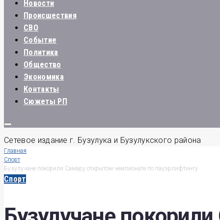
Новости
Происшествия
СВО
Событие
Политика
Общество
Экономика
Контакты
Сюжеты РП
Сетевое издание г. Бузулука и Бузулукского района
Главная
Спорт
Бузулучане покорили Самару открытом чемпионате по пауэрлифтингу
Спорт
Бузулучане покорили