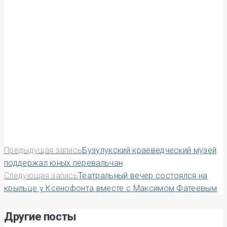
Навигация
Предыдущая запись
Бузулукский краеведческий музей
поддержал юных перевальчан
по
Следующая запись
Театральный вечер состоялся на
крыльце у Ксенофонта вместе с Максимом Фатеевым
записям
Другие посты