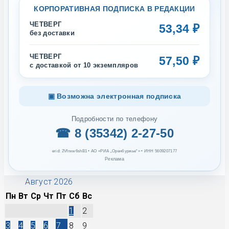
КОРПОРАТИВНАЯ ПОДПИСКА В РЕДАКЦИИ
ЧЕТВЕРГ
53,34 ₽
без доставки
ЧЕТВЕРГ
57,50 ₽
с доставкой от 10 экземпляров
▣ Возможна электронная подписка
Подробности по телефону
☎ 8 (35342) 2-27-50
erid: 2Vfnxw6shB1 • АО «РИА „Оренбуржье“» • ИНН 5609207177
Реклама
Август 2026
Пн
Вт
Ср
Чт
Пт
Сб
Вс
1
2
3
4
5
6
7
8
9