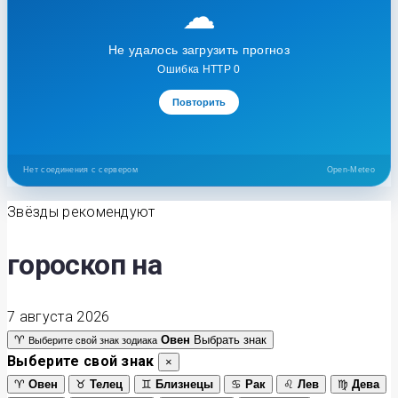
☁
Не удалось загрузить прогноз
Ошибка HTTP 0
Повторить
Нет соединения с сервером
Open-Meteo
Звёзды рекомендуют
гороскоп на
7 августа 2026
♈
Овен
Выбрать знак
Выберите свой знак зодиака
Выберите свой знак
×
♈
Овен
♉
Телец
♊
Близнецы
♋
Рак
♌
Лев
♍
Дева