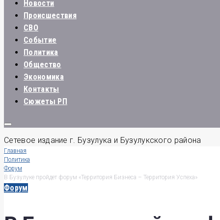
Новости
Происшествия
СВО
Событие
Политика
Общество
Экономика
Контакты
Сюжеты РП
Сетевое издание г. Бузулука и Бузулукского района
Главная
Политика
Форум
В Бузулуке пройдет форум «Территория Бизнеса – Территория Успеха»
Форум