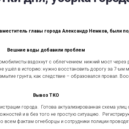
заместитель главы города Александр Немков, были п
Вешние воды добавили проблем
омобилисты вздохнут с облегчением: нижний мост через 
не ушёл в историю: нужно восстановить дорогу за 7-ым 
змытие грунта, как следствие – образовался провал. Во
Вывоз ТКО
нистрации города. Готова актуализированная схема улиц
ожностей и в без того не простую ситуацию. Регистриру
По всем фактам огнеборцы и сотрудники полиции проводят