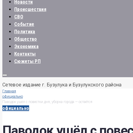
Новости
Происшествия
СВО
Событие
Политика
Общество
Экономика
Контакты
Сюжеты РП
Сетевое издание г. Бузулука и Бузулукского района
Главная
официально
Паводок ушёл с повестки дня, уборка города — остаётся
официально
Паводок ушёл с повес