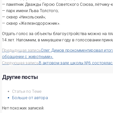
— памятник Дважды Герою Советского Союза, лётчику-к
— парк имени Льва Толстого;
— сквер «Никольский»;
— сквер «Железнодорожник».
Отдать голос за объекты благоустройства можно на п
14 лет. Напомним, в минувшем году в голосовании приня
Навигация
Предыдущая запись
Олег Димов прокомментировал итоги
обращении с животными».
по
Следующая запись
В актовом зале школы №6 состоялас
записям
Другие посты
Статьи по Теме
Больше от автора
Нет похожих записей.