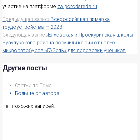
участие на платформе
za.gorodsreda.ru
.
Навигация
Предыдущая запись
Всероссийская ярмарка
трудоустройства — 2023
по
Следующая запись
Елховская и Проскуринская школы
Бузулукского района получили ключи от новых
записям
микроавтобусов «ГАЗель» для перевозки учеников
Другие посты
Статьи по Теме
Больше от автора
Нет похожих записей.