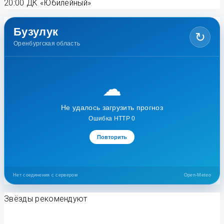
20:00
ДК «Юбилейный»
Бузулук
↻
Оренбургская область
☁
Не удалось загрузить прогноз
Ошибка HTTP 0
Повторить
Нет соединения с сервером
Open-Meteo
Звёзды рекомендуют