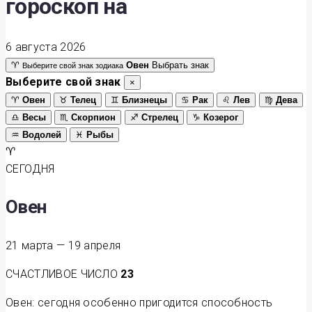
гороскоп на
6 августа 2026
♈
Овен
Выбрать знак
Выберите свой знак зодиака
Выберите свой знак
×
♈
Овен
♉
Телец
♊
Близнецы
♋
Рак
♌
Лев
♍
Дева
♎
Весы
♏
Скорпион
♐
Стрелец
♑
Козерог
♒
Водолей
♓
Рыбы
♈
СЕГОДНЯ
Овен
21 марта — 19 апреля
СЧАСТЛИВОЕ ЧИСЛО
23
Овен: сегодня особенно пригодится способность