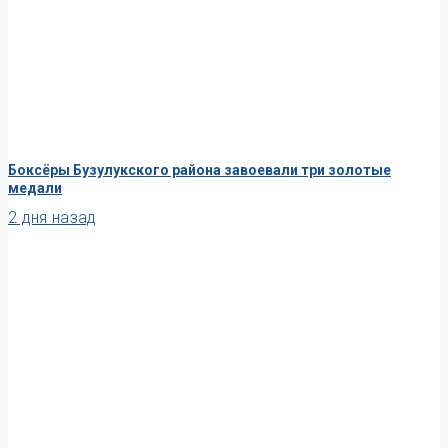
Боксёры Бузулукского района завоевали три золотые
медали
2 дня назад