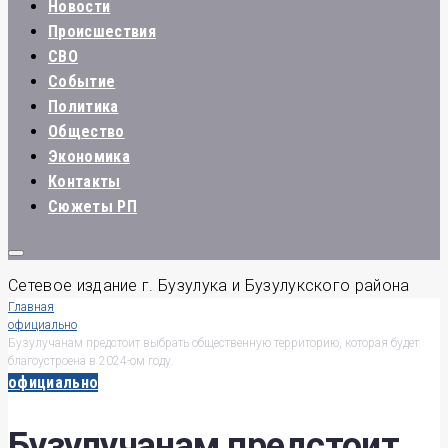
Новости
Происшествия
СВО
Событие
Политика
Общество
Экономика
Контакты
Сюжеты РП
Сетевое издание г. Бузулука и Бузулукского района
Главная
официально
Бузулучанам предстоит выбрать общественную территорию, которая будет
благоустроена в 2024-ом году.
официально
Бузулучанам предстоит