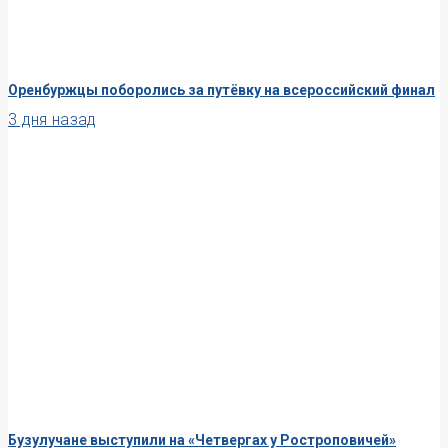
Оренбуржцы поборолись за путёвку на всероссийский финал
3 дня назад
Бузулучане выступили на «Четвергах у Ростроповичей»