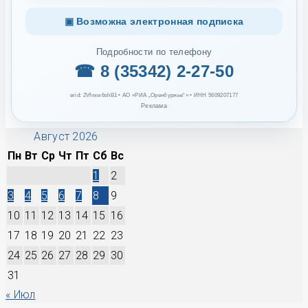
▣ Возможна электронная подписка
Подробности по телефону
☎ 8 (35342) 2-27-50
erid: 2Vfnxw6shB1 • АО «РИА „Оренбуржье“» • ИНН 5609207177
Реклама
Август 2026
Пн
Вт
Ср
Чт
Пт
Сб
Вс
1
2
3
4
5
6
7
8
9
10
11
12
13
14
15
16
17
18
19
20
21
22
23
24
25
26
27
28
29
30
31
« Июл