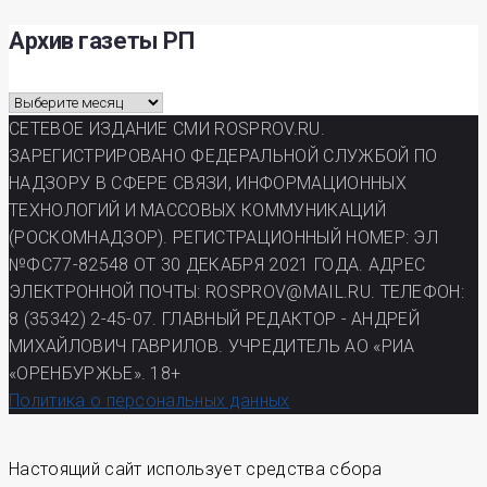
Архив газеты РП
Архив
газеты
СЕТЕВОЕ ИЗДАНИЕ СМИ ROSPROV.RU.
РП
ЗАРЕГИСТРИРОВАНО ФЕДЕРАЛЬНОЙ СЛУЖБОЙ ПО
НАДЗОРУ В СФЕРЕ СВЯЗИ, ИНФОРМАЦИОННЫХ
ТЕХНОЛОГИЙ И МАССОВЫХ КОММУНИКАЦИЙ
(РОСКОМНАДЗОР). РЕГИСТРАЦИОННЫЙ НОМЕР: ЭЛ
№ФС77-82548 ОТ 30 ДЕКАБРЯ 2021 ГОДА. АДРЕС
ЭЛЕКТРОННОЙ ПОЧТЫ: ROSPROV@MAIL.RU. ТЕЛЕФОН:
8 (35342) 2-45-07. ГЛАВНЫЙ РЕДАКТОР - АНДРЕЙ
МИХАЙЛОВИЧ ГАВРИЛОВ. УЧРЕДИТЕЛЬ АО «РИА
«ОРЕНБУРЖЬЕ». 18+
Политика о персональных данных
Настоящий сайт использует средства сбора