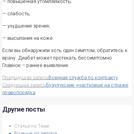
— повышенная утомляемость;
— слабость;
— ухудшение зрения;
— высыпания на коже.
Если вы обнаружили хоть один симптом, обратитесь к
врачу. Диабет может протекать бессимптомно.
Главное – раннее выявление.
Навигация
Предыдущая запись
Военная служба по контракту
Следующая запись
Бузулукские участковые на страже
по
правопорядка
записям
Другие посты
Статьи по Теме
Больше от автора