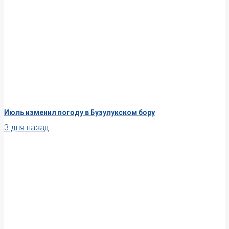
Июль изменил погоду в Бузулукском бору
3 дня назад