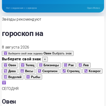
Нет соединения с сервером
Open-Meteo
Звёзды рекомендуют
гороскоп на
8 августа 2026
Овен
Выбрать знак
Выберите свой знак зодиака
Выберите свой знак
×
Овен
Телец
Близнецы
Рак
Лев
Дева
Весы
Скорпион
Стрелец
Козерог
Водолей
Рыбы
СЕГОДНЯ
Овен