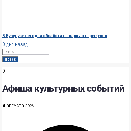
В Бузулуке сегодня обработают парки от грызунов
3 дня назад
Search
for:
Поиск
0+
Афиша культурных событий
8
августа
2026