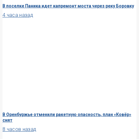
В поселке Паника идет капремонт моста через реку Боровку
4 часа назад
В Оренбуржье отменили ракетную опасность, план «Ковёр»
снят
8 часов назад