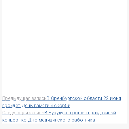
Навигация
Предыдущая запись
В Оренбургской области 22 июня
пройдет День памяти и скорби
по
Следующая запись
В Бузулуке прошёл праздничный
концерт ко Дню медицинского работника
записям