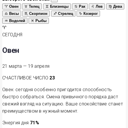
♈
Овен
♉
Телец
♊
Близнецы
♋
Рак
♌
Лев
♍
Дева
♎
Весы
♏
Скорпион
♐
Стрелец
♑
Козерог
♒
Водолей
♓
Рыбы
♈
СЕГОДНЯ
Овен
21 марта — 19 апреля
СЧАСТЛИВОЕ ЧИСЛО
23
Овен: сегодня особенно пригодится способность
быстро собраться. Смена привычного порядка даст
свежий взгляд на ситуацию. Ваше спокойствие станет
преимуществом в нужный момент.
Энергия дня
71
%