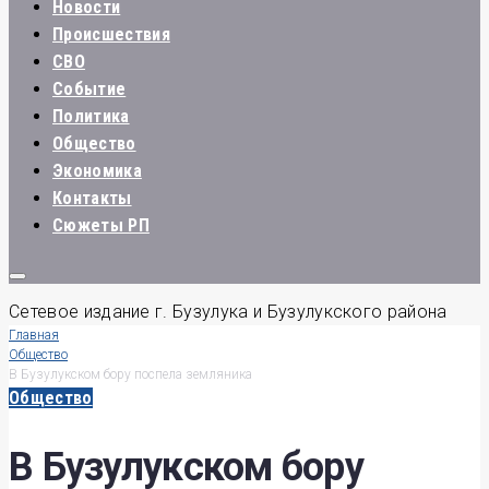
Новости
Происшествия
СВО
Событие
Политика
Общество
Экономика
Контакты
Сюжеты РП
Сетевое издание г. Бузулука и Бузулукского района
Главная
Общество
В Бузулукском бору поспела земляника
Общество
В Бузулукском бору