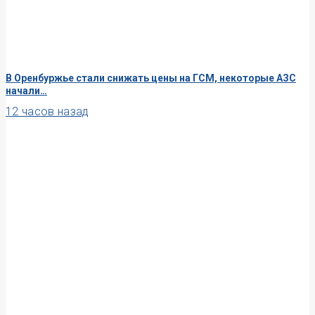
В Оренбуржье стали снижать цены на ГСМ, некоторые АЗС
начали…
12 часов назад