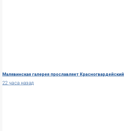
Малявинская галерея прославляет Красногвардейский
22 часа назад