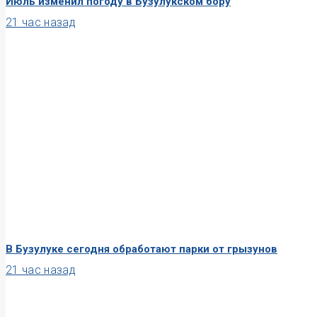
Июль изменил погоду в Бузулукском бору
21 час назад
В Бузулуке сегодня обработают парки от грызунов
21 час назад