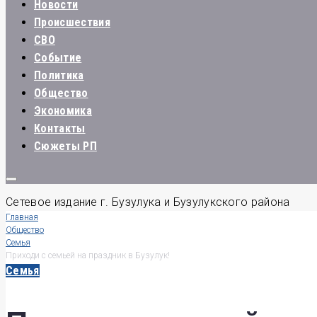
Новости
Происшествия
СВО
Событие
Политика
Общество
Экономика
Контакты
Сюжеты РП
Сетевое издание г. Бузулука и Бузулукского района
Главная
Общество
Семья
Приходи с семьей на праздник в Бузулук!
Семья