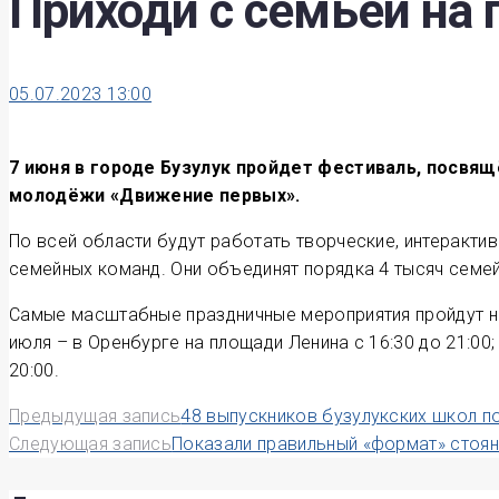
Приходи с семьей на 
05.07.2023 13:00
7 июня в городе Бузулук пройдет фестиваль, посвя
молодёжи «Движение первых».
По всей области будут работать творческие, интеракти
семейных команд. Они объединят порядка 4 тысяч семей
Самые масштабные праздничные мероприятия пройдут на ч
июля – в Оренбурге на площади Ленина с 16:30 до 21:00;
20:00.
Навигация
Предыдущая запись
48 выпускников бузулукских школ по
Следующая запись
Показали правильный «формат» стоян
по