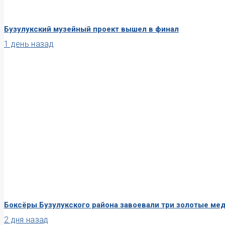
Бузулукский музейный проект вышел в финал
1 день назад
Боксёры Бузулукского района завоевали три золотые ме
2 дня назад