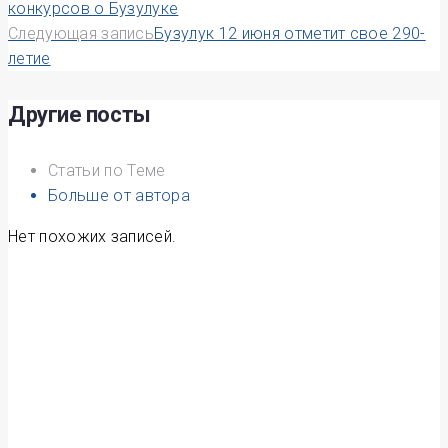
по
конкурсов о Бузулуке
Следующая запись
Бузулук 12 июня отметит свое 290-
записям
летие
Другие посты
Статьи по Теме
Больше от автора
Нет похожих записей.