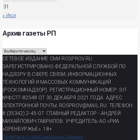
31
« Июл
Архив газеты РП
Архив
газеты
СЕТЕВОЕ ИЗДАНИЕ СМИ ROSPROV.RU.
РП
ЗАРЕГИСТРИРОВАНО ФЕДЕРАЛЬНОЙ СЛУЖБОЙ ПО
НАДЗОРУ В СФЕРЕ СВЯЗИ, ИНФОРМАЦИОННЫХ
ТЕХНОЛОГИЙ И МАССОВЫХ КОММУНИКАЦИЙ
(РОСКОМНАДЗОР). РЕГИСТРАЦИОННЫЙ НОМЕР: ЭЛ
№ФС77-82548 ОТ 30 ДЕКАБРЯ 2021 ГОДА. АДРЕС
ЭЛЕКТРОННОЙ ПОЧТЫ: ROSPROV@MAIL.RU. ТЕЛЕФОН:
8 (35342) 2-45-07. ГЛАВНЫЙ РЕДАКТОР - АНДРЕЙ
МИХАЙЛОВИЧ ГАВРИЛОВ. УЧРЕДИТЕЛЬ АО «РИА
«ОРЕНБУРЖЬЕ». 18+
Политика о персональных данных