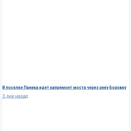
В поселке Паника идет капремонт моста через реку Боровку
3 дня назад