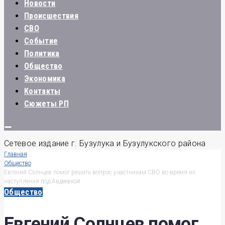
Новости
Происшествия
СВО
Событие
Политика
Общество
Экономика
Контакты
Сюжеты РП
Сетевое издание г. Бузулука и Бузулукского района
Главная
Общество
Евгений Солнцев помог решить вопрос участникам СВО во время их
наступления под Авдеевкой
Общество
Евгений Солнцев помог