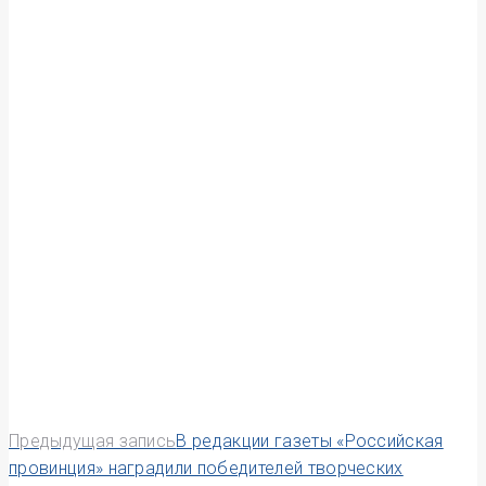
Навигация
Предыдущая запись
В редакции газеты «Российская
провинция» наградили победителей творческих