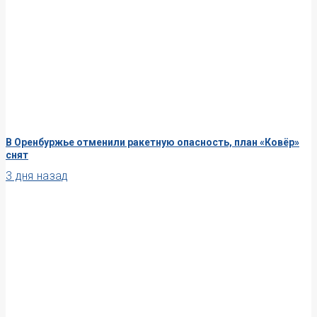
В Оренбуржье отменили ракетную опасность, план «Ковёр»
снят
3 дня назад