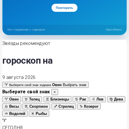
Повторить
Нет соединения с сервером
Open-Meteo
Звёзды рекомендуют
гороскоп на
9 августа 2026
♈
Овен
Выбрать знак
Выберите свой знак зодиака
Выберите свой знак
×
♈
Овен
♉
Телец
♊
Близнецы
♋
Рак
♌
Лев
♍
Дева
♎
Весы
♏
Скорпион
♐
Стрелец
♑
Козерог
♒
Водолей
♓
Рыбы
♈
СЕГОДНЯ