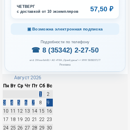
ЧЕТВЕРГ
57,50 ₽
с доставкой от 10 экземпляров
▣ Возможна электронная подписка
Подробности по телефону
☎ 8 (35342) 2-27-50
erid: 2Vfnxw6shB1 • АО «РИА „Оренбуржье“» • ИНН 5609207177
Реклама
Август 2026
Пн
Вт
Ср
Чт
Пт
Сб
Вс
1
2
3
4
5
6
7
8
9
10
11
12
13
14
15
16
17
18
19
20
21
22
23
24
25
26
27
28
29
30