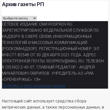
Архив газеты РП
Архив
газеты
СЕТЕВОЕ ИЗДАНИЕ СМИ ROSPROV.RU.
РП
ЗАРЕГИСТРИРОВАНО ФЕДЕРАЛЬНОЙ СЛУЖБОЙ ПО
НАДЗОРУ В СФЕРЕ СВЯЗИ, ИНФОРМАЦИОННЫХ
ТЕХНОЛОГИЙ И МАССОВЫХ КОММУНИКАЦИЙ
(РОСКОМНАДЗОР). РЕГИСТРАЦИОННЫЙ НОМЕР: ЭЛ
№ФС77-82548 ОТ 30 ДЕКАБРЯ 2021 ГОДА. АДРЕС
ЭЛЕКТРОННОЙ ПОЧТЫ: ROSPROV@MAIL.RU. ТЕЛЕФОН:
8 (35342) 2-45-07. ГЛАВНЫЙ РЕДАКТОР - АНДРЕЙ
МИХАЙЛОВИЧ ГАВРИЛОВ. УЧРЕДИТЕЛЬ АО «РИА
«ОРЕНБУРЖЬЕ». 18+
Политика о персональных данных
Настоящий сайт использует средства сбора
метрических данных, а также персональных данных, в