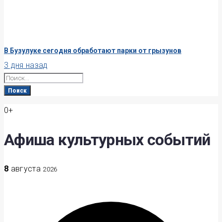
В Бузулуке сегодня обработают парки от грызунов
3 дня назад
Search
for:
Поиск
0+
Афиша культурных событий
8
августа
2026