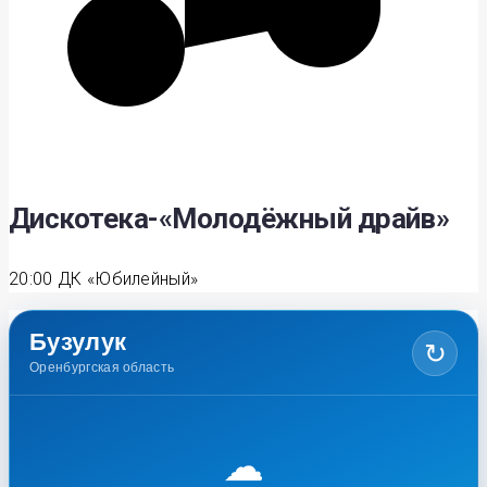
Дискотека-«Молодёжный драйв»
20:00
ДК «Юбилейный»
Бузулук
↻
Оренбургская область
☁