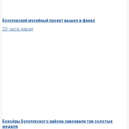
Бузулукский музейный проект вышел в финал
23 часа назад
Боксёры Бузулукского района завоевали три золотые
медали