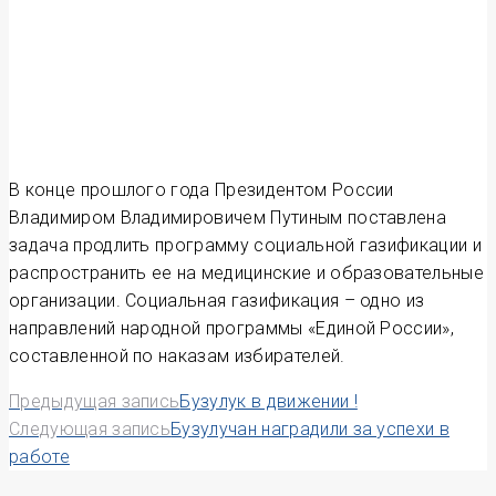
В конце прошлого года Президентом России
Владимиром Владимировичем Путиным поставлена
задача продлить программу социальной газификации и
распространить ее на медицинские и образовательные
организации. Социальная газификация – одно из
направлений народной программы «Единой России»,
составленной по наказам избирателей.
Навигация
Предыдущая запись
Бузулук в движении !
Следующая запись
Бузулучан наградили за успехи в
по
работе