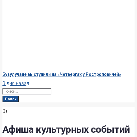
Бузулучане выступили на «Четвергах у Ростроповичей»
3 дня назад
Search
for:
Поиск
0+
Афиша культурных событий