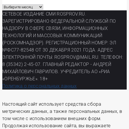
Архив
газеты
СЕТЕВОЕ ИЗДАНИЕ СМИ ROSPROV.RU.
РП
ЗАРЕГИСТРИРОВАНО ФЕДЕРАЛЬНОЙ СЛУЖБОЙ ПО
НАДЗОРУ В СФЕРЕ СВЯЗИ, ИНФОРМАЦИОННЫХ
ТЕХНОЛОГИЙ И МАССОВЫХ КОММУНИКАЦИЙ
(РОСКОМНАДЗОР). РЕГИСТРАЦИОННЫЙ НОМЕР: ЭЛ
№ФС77-82548 ОТ 30 ДЕКАБРЯ 2021 ГОДА. АДРЕС
ЭЛЕКТРОННОЙ ПОЧТЫ: ROSPROV@MAIL.RU. ТЕЛЕФОН:
8 (35342) 2-45-07. ГЛАВНЫЙ РЕДАКТОР - АНДРЕЙ
МИХАЙЛОВИЧ ГАВРИЛОВ. УЧРЕДИТЕЛЬ АО «РИА
«ОРЕНБУРЖЬЕ». 18+
Политика о персональных данных
Настоящий сайт использует средства сбора
метрических данных, а также персональных данных, в
том числе с использованием внешних форм.
Продолжая использование сайта, вы выражаете