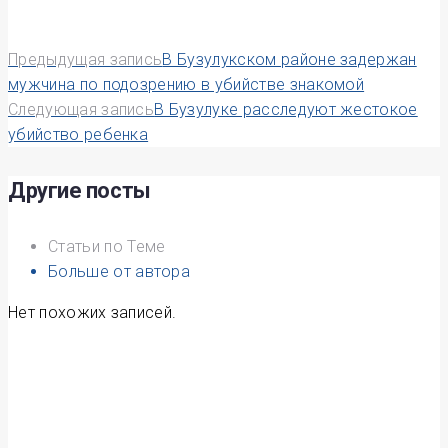
Навигация
Предыдущая запись
В Бузулукском районе задержан
мужчина по подозрению в убийстве знакомой
по
Следующая запись
В Бузулуке расследуют жестокое
убийство ребенка
записям
Другие посты
Статьи по Теме
Больше от автора
Нет похожих записей.