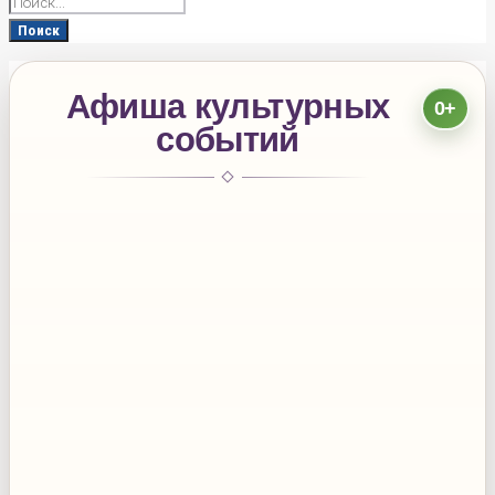
Search
for:
Поиск
Афиша культурных
0+
событий
10:00
Стадионы в 3 микрорайоне и «Локомотив»
18:00
Стадион «Локомотив»