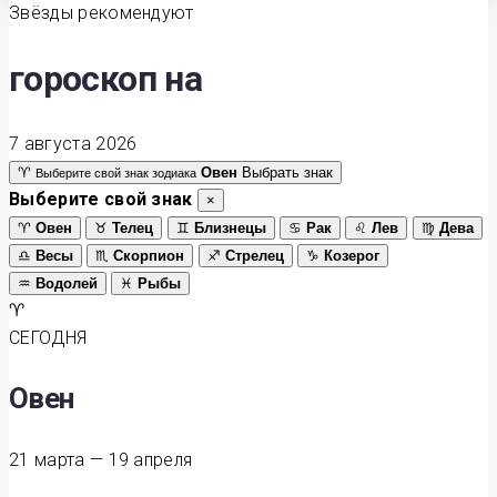
Звёзды рекомендуют
гороскоп на
7 августа 2026
♈
Овен
Выбрать знак
Выберите свой знак зодиака
Выберите свой знак
×
♈
Овен
♉
Телец
♊
Близнецы
♋
Рак
♌
Лев
♍
Дева
♎
Весы
♏
Скорпион
♐
Стрелец
♑
Козерог
♒
Водолей
♓
Рыбы
♈
СЕГОДНЯ
Овен
21 марта — 19 апреля