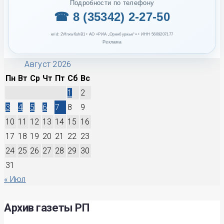
Подробности по телефону
☎ 8 (35342) 2-27-50
erid: 2Vfnxw6shB1 • АО «РИА „Оренбуржье“» • ИНН 5609207177
Реклама
Август 2026
Пн
Вт
Ср
Чт
Пт
Сб
Вс
1
2
3
4
5
6
7
8
9
10
11
12
13
14
15
16
17
18
19
20
21
22
23
24
25
26
27
28
29
30
31
« Июл
Архив газеты РП