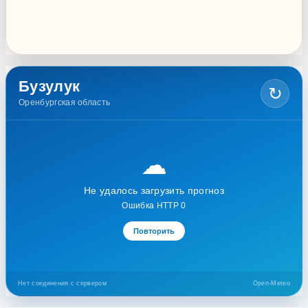
20:00
ДК «Юбилейный»
Бузулук
↻
Оренбургская область
☁
Не удалось загрузить прогноз
Ошибка HTTP 0
Повторить
Нет соединения с сервером
Open-Meteo