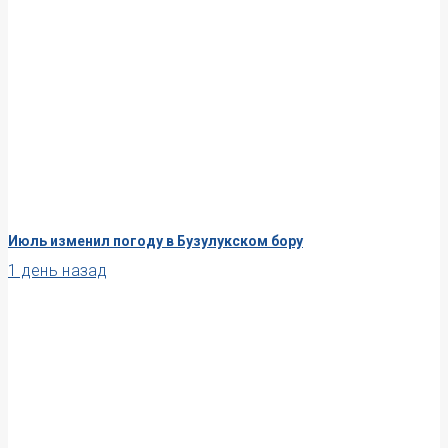
Июль изменил погоду в Бузулукском бору
1 день назад