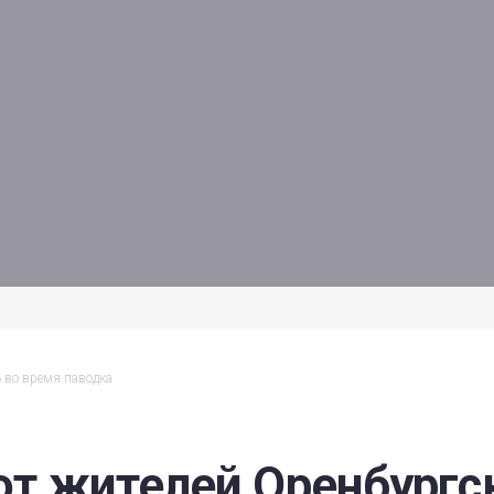
 во время паводка
т жителей Оренбургс