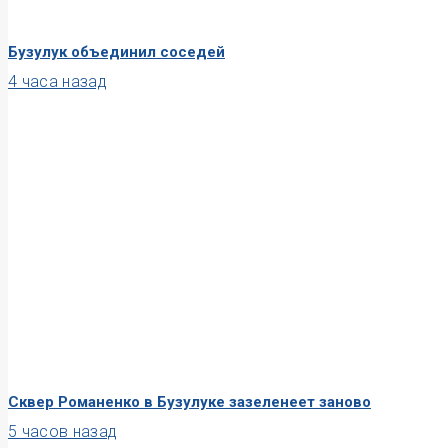
Бузулук объединил соседей
4 часа назад
Сквер Романенко в Бузулуке зазеленеет заново
5 часов назад