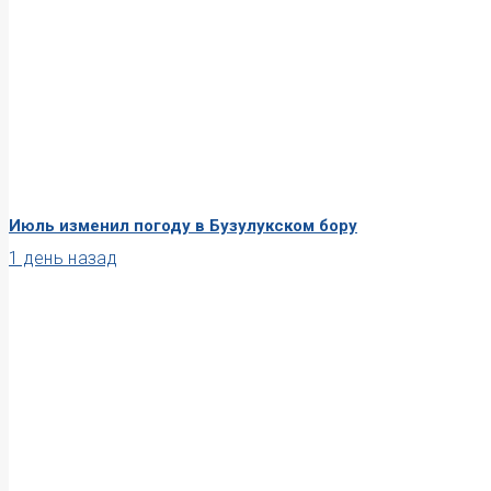
Июль изменил погоду в Бузулукском бору
1 день назад