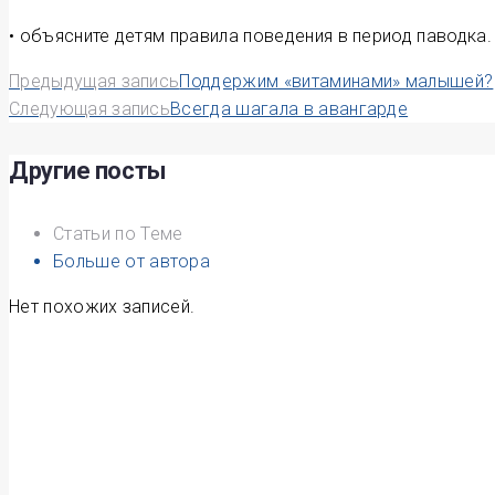
• объясните детям правила поведения в период паводка.
Навигация
Предыдущая запись
Поддержим «витаминами» малышей?
Следующая запись
Всегда шагала в авангарде
по
записям
Другие посты
Статьи по Теме
Больше от автора
Нет похожих записей.