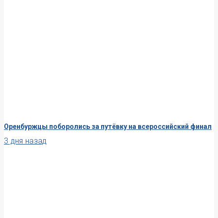
Оренбуржцы поборолись за путёвку на всероссийский финал
3 дня назад