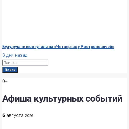
Бузулучане выступили на «Четвергах у Ростроповичей»
3 дня назад
Search
for:
Поиск
0+
Афиша культурных событий
6
августа
2026