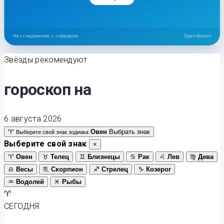
Нет соединения с сервером
Open-Meteo
Звёзды рекомендуют
гороскоп на
6 августа 2026
♈
Овен
Выбрать знак
Выберите свой знак зодиака
Выберите свой знак
×
♈
Овен
♉
Телец
♊
Близнецы
♋
Рак
♌
Лев
♍
Дева
♎
Весы
♏
Скорпион
♐
Стрелец
♑
Козерог
♒
Водолей
♓
Рыбы
♈
СЕГОДНЯ