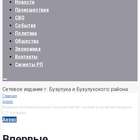
Новости
Происшествия
СВО
Событие
Политика
Общество
Экономика
Контакты
Сюжеты РП
Сетевое издание г. Бузулука и Бузулукского района
Главная
Анонс
Впервые костюмированный Аксаковский бал пройдет в музее-заповеднике
С.Т. Аксакова
Анонс
Впервые