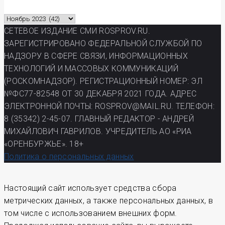
Архив
газеты
СЕТЕВОЕ ИЗДАНИЕ СМИ ROSPROV.RU.
РП
ЗАРЕГИСТРИРОВАНО ФЕДЕРАЛЬНОЙ СЛУЖБОЙ ПО
НАДЗОРУ В СФЕРЕ СВЯЗИ, ИНФОРМАЦИОННЫХ
ТЕХНОЛОГИЙ И МАССОВЫХ КОММУНИКАЦИЙ
(РОСКОМНАДЗОР). РЕГИСТРАЦИОННЫЙ НОМЕР: ЭЛ
№ФС77-82548 ОТ 30 ДЕКАБРЯ 2021 ГОДА. АДРЕС
ЭЛЕКТРОННОЙ ПОЧТЫ: ROSPROV@MAIL.RU. ТЕЛЕФОН:
8 (35342) 2-45-07. ГЛАВНЫЙ РЕДАКТОР - АНДРЕЙ
МИХАЙЛОВИЧ ГАВРИЛОВ. УЧРЕДИТЕЛЬ АО «РИА
«ОРЕНБУРЖЬЕ». 18+
Политика о персональных данных
Настоящий сайт использует средства сбора
метрических данных, а также персональных данных, в
том числе с использованием внешних форм.