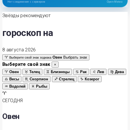
Нет соединения с сервером
Open-Meteo
Звёзды рекомендуют
гороскоп на
8 августа 2026
♈
Овен
Выбрать знак
Выберите свой знак зодиака
Выберите свой знак
×
♈
Овен
♉
Телец
♊
Близнецы
♋
Рак
♌
Лев
♍
Дева
♎
Весы
♏
Скорпион
♐
Стрелец
♑
Козерог
♒
Водолей
♓
Рыбы
♈
СЕГОДНЯ
Овен