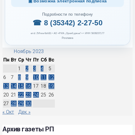
▣ Возможна электронная подписка
Подробности по телефону
☎ 8 (35342) 2-27-50
erid: 2Vfnxw6shB1 • АО «РИА „Оренбуржье“» • ИНН 5609207177
Реклама
Ноябрь 2023
Пн
Вт
Ср
Чт
Пт
Сб
Вс
1
2
3
4
5
6
7
8
9
10
11
12
13
14
15
16
17
18
19
20
21
22
23
24
25
26
27
28
29
30
« Окт
Дек »
Архив газеты РП